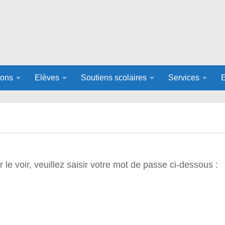
ions
Elèves
Soutiens scolaires
Services
e voir, veuillez saisir votre mot de passe ci-dessous :