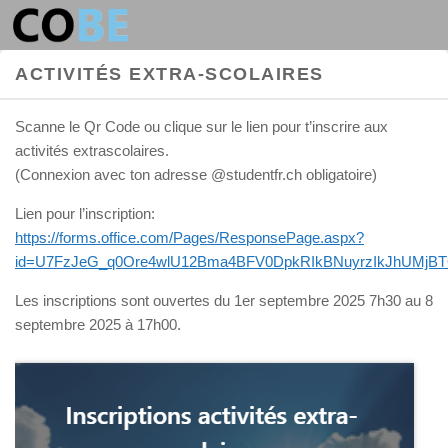
Au dessous du contenu
ACTIVITÉS EXTRA-SCOLAIRES
Scanne le Qr Code ou clique sur le lien pour t’inscrire aux
activités extrascolaires.
(Connexion avec ton adresse @studentfr.ch obligatoire)
Lien pour l’inscription:
https://forms.office.com/Pages/ResponsePage.aspx?
id=U7FzJeG_q0Ore4wlU12Bma4BFV0DpkRIkBNuyrzIkJhUM
Les inscriptions sont ouvertes du 1er septembre 2025 7h30 au 8
septembre 2025 à 17h00.